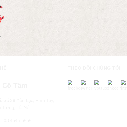
 HỆ
THEO DÕI CHÚNG TÔI
 Cô Tâm
ỉ: Số 28 Yên Lạc, Vĩnh Tuy,
à Trưng, Hà Nội
e: 03.4545.5959