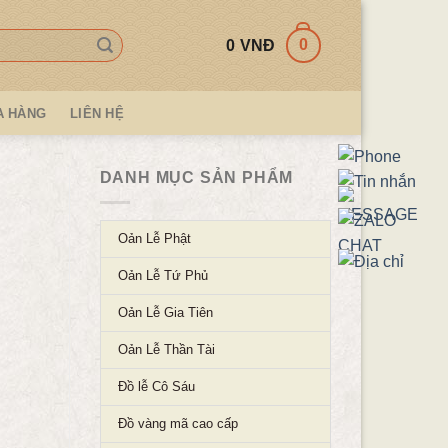
0
0
VNĐ
A HÀNG
LIÊN HỆ
DANH MỤC SẢN PHẨM
Oản Lễ Phật
Oản Lễ Tứ Phủ
Oản Lễ Gia Tiên
Oản Lễ Thần Tài
Đồ lễ Cô Sáu
Đồ vàng mã cao cấp