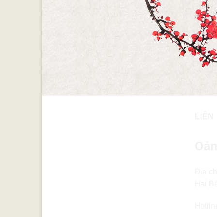
LIÊN
Oản
Địa ch
Hai B
Hotlin