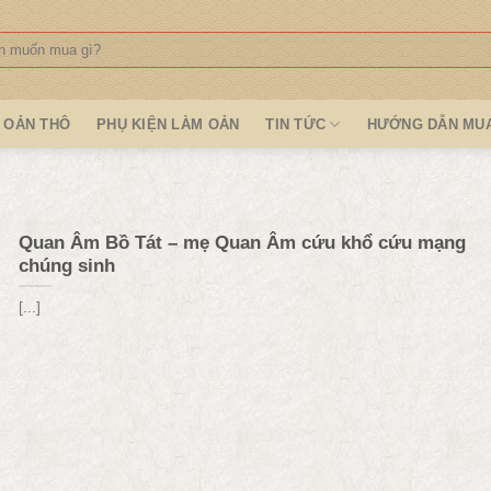
:
OẢN THÔ
PHỤ KIỆN LÀM OẢN
TIN TỨC
HƯỚNG DẪN MU
Quan Âm Bồ Tát – mẹ Quan Âm cứu khổ cứu mạng
chúng sinh
[...]