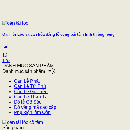
Oản Tài Lộc và văn hóa dâng lễ cúng bái tâm linh thiêng liêng
[...]
12
Th3
DANH MỤC SẢN PHẨM
Danh mục sản phẩm
≡
╳
Oản Lễ Phật
Oản Lễ Tứ Phủ
Oản Lễ Gia Tiên
Oản Lễ Thần Tài
Đồ lễ Cô Sáu
Đồ vàng mã cao cấp
Phụ kiện làm Oản
Sản phẩm