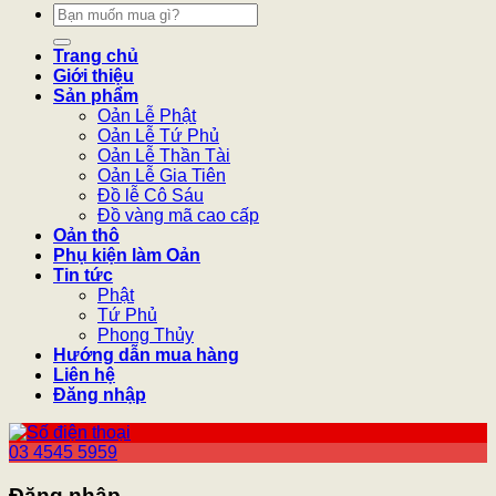
Tìm
kiếm:
Trang chủ
Giới thiệu
Sản phẩm
Oản Lễ Phật
Oản Lễ Tứ Phủ
Oản Lễ Thần Tài
Oản Lễ Gia Tiên
Đồ lễ Cô Sáu
Đồ vàng mã cao cấp
Oản thô
Phụ kiện làm Oản
Tin tức
Phật
Tứ Phủ
Phong Thủy
Hướng dẫn mua hàng
Liên hệ
Đăng nhập
03 4545 5959
Đăng nhập