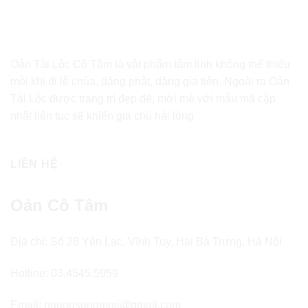
Oản Tài Lộc Cô Tâm là vật phẩm tâm linh không thể thiếu
mỗi khi đi lễ chùa, dâng phật, dâng gia tiên. Ngoài ra Oản
Tài Lộc được trang trí đẹp đẽ, mới mẻ với mẫu mã cập
nhật liên tục sẽ khiến gia chủ hài lòng
LIÊN HỆ
Oản Cô Tâm
Địa chỉ: Số 28 Yên Lạc, Vĩnh Tuy, Hai Bà Trưng, Hà Nội
Hotline: 03.4545.5959
Email: nguonsongmoii@gmail.com