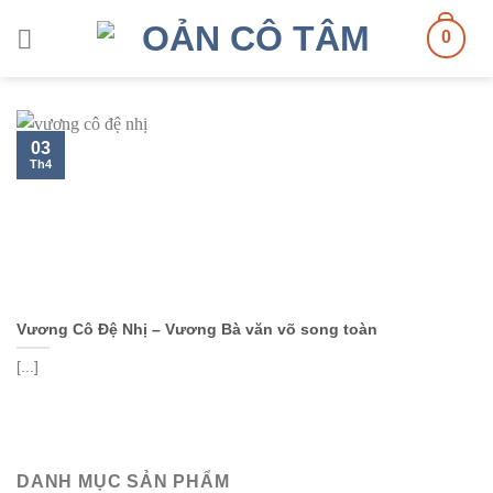
Skip
0
to
content
03
Th4
Vương Cô Đệ Nhị – Vương Bà văn võ song toàn
[...]
DANH MỤC SẢN PHẨM