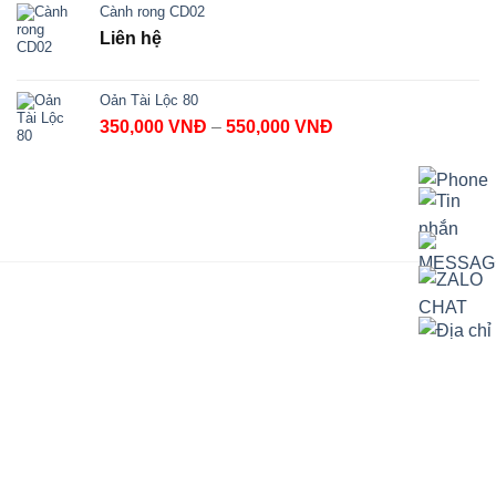
Cành rong CD02
Liên hệ
Oản Tài Lộc 80
Khoảng
350,000
VNĐ
–
550,000
VNĐ
giá:
từ
350,000 VNĐ
đến
550,000 VNĐ