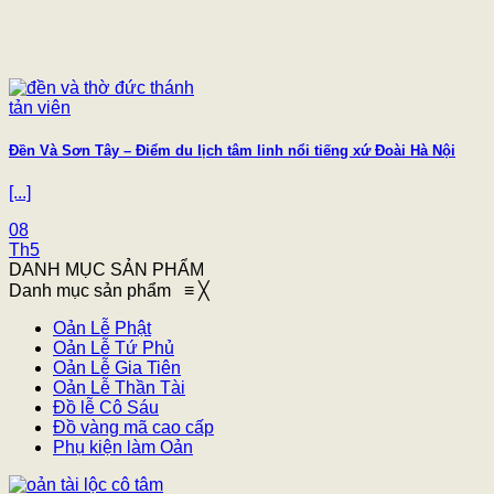
Đền Và Sơn Tây – Điểm du lịch tâm linh nổi tiếng xứ Đoài Hà Nội
[...]
08
Th5
DANH MỤC SẢN PHẨM
Danh mục sản phẩm
≡
╳
Oản Lễ Phật
Oản Lễ Tứ Phủ
Oản Lễ Gia Tiên
Oản Lễ Thần Tài
Đồ lễ Cô Sáu
Đồ vàng mã cao cấp
Phụ kiện làm Oản