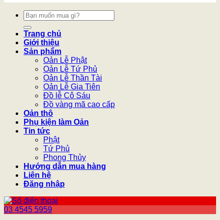
Tìm
kiếm:
Trang chủ
Giới thiệu
Sản phẩm
Oản Lễ Phật
Oản Lễ Tứ Phủ
Oản Lễ Thần Tài
Oản Lễ Gia Tiên
Đồ lễ Cô Sáu
Đồ vàng mã cao cấp
Oản thô
Phụ kiện làm Oản
Tin tức
Phật
Tứ Phủ
Phong Thủy
Hướng dẫn mua hàng
Liên hệ
Đăng nhập
03 4545 5959