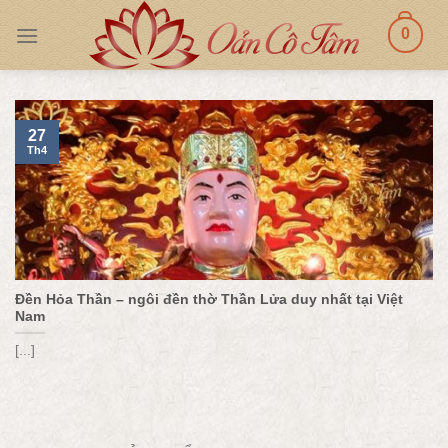
Skip
0
to
content
27
Th4
Đền Hỏa Thần – ngôi đền thờ Thần Lửa duy nhất tại Việt
Nam
[...]