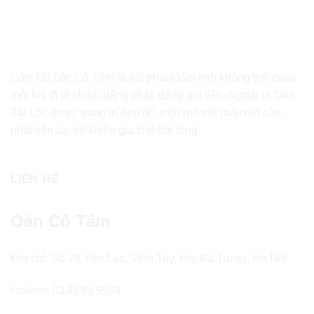
Oản Tài Lộc Cô Tâm là vật phẩm tâm linh không thể thiếu
mỗi khi đi lễ chùa, dâng phật, dâng gia tiên. Ngoài ra Oản
Tài Lộc được trang trí đẹp đẽ, mới mẻ với mẫu mã cập
nhật liên tục sẽ khiến gia chủ hài lòng
LIÊN HỆ
Oản Cô Tâm
Địa chỉ: Số 28 Yên Lạc, Vĩnh Tuy, Hai Bà Trưng, Hà Nội
Hotline: 03.4545.5959