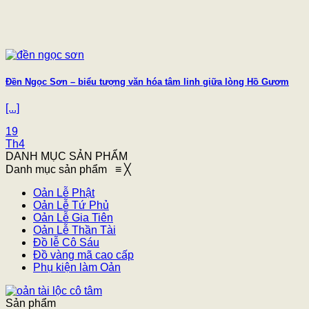
Đền Ngọc Sơn – biểu tượng văn hóa tâm linh giữa lòng Hồ Gươm
[...]
19
Th4
DANH MỤC SẢN PHẨM
Danh mục sản phẩm
≡
╳
Oản Lễ Phật
Oản Lễ Tứ Phủ
Oản Lễ Gia Tiên
Oản Lễ Thần Tài
Đồ lễ Cô Sáu
Đồ vàng mã cao cấp
Phụ kiện làm Oản
Sản phẩm