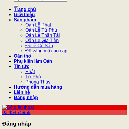
kiếm:
Trang chủ
Giới thiệu
Sản phẩm
Oản Lễ Phật
Oản Lễ Tứ Phủ
Oản Lễ Thần Tài
Oản Lễ Gia Tiên
Đồ lễ Cô Sáu
Đồ vàng mã cao cấp
Oản thô
Phụ kiện làm Oản
Tin tức
Phật
Tứ Phủ
Phong Thủy
Hướng dẫn mua hàng
Liên hệ
Đăng nhập
03 4545 5959
Đăng nhập