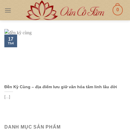
Skip
0
to
content
17
Th4
Đền Kỳ Cùng – địa điểm lưu giữ văn hóa tâm linh lâu đời
[...]
DANH MỤC SẢN PHẨM