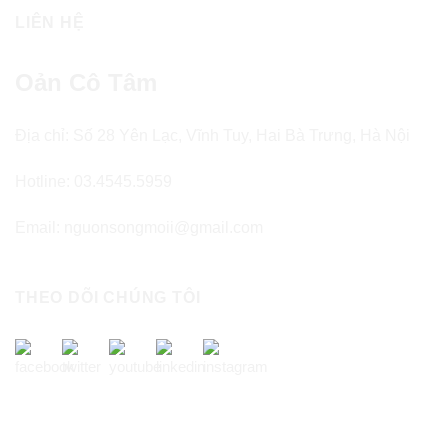
LIÊN HỆ
Oản Cô Tâm
Địa chỉ: Số 28 Yên Lạc, Vĩnh Tuy, Hai Bà Trưng, Hà Nội
Hotline: 03.4545.5959
Email: nguonsongmoii@gmail.com
THEO DÕI CHÚNG TÔI