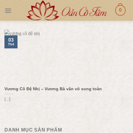
Skip
0
to
content
03
Th4
Vương Cô Đệ Nhị – Vương Bà văn võ song toàn
[...]
DANH MỤC SẢN PHẨM