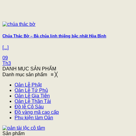
Chúa Thác Bờ – Bà chúa linh thiêng bậc nhất Hòa Bình
[...]
09
Th3
DANH MỤC SẢN PHẨM
Danh mục sản phẩm
≡
╳
Oản Lễ Phật
Oản Lễ Tứ Phủ
Oản Lễ Gia Tiên
Oản Lễ Thần Tài
Đồ lễ Cô Sáu
Đồ vàng mã cao cấp
Phụ kiện làm Oản
Sản phẩm