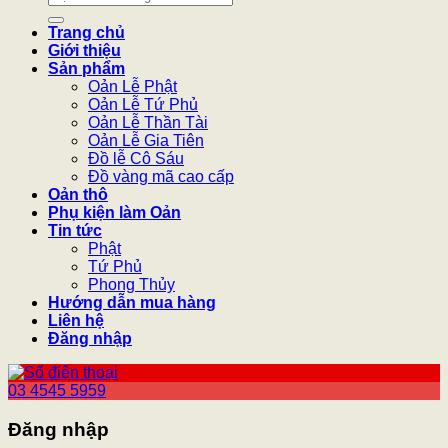
kiếm:
Trang chủ
Giới thiệu
Sản phẩm
Oản Lễ Phật
Oản Lễ Tứ Phủ
Oản Lễ Thần Tài
Oản Lễ Gia Tiên
Đồ lễ Cô Sáu
Đồ vàng mã cao cấp
Oản thô
Phụ kiện làm Oản
Tin tức
Phật
Tứ Phủ
Phong Thủy
Hướng dẫn mua hàng
Liên hệ
Đăng nhập
03 4545 5959
Đăng nhập