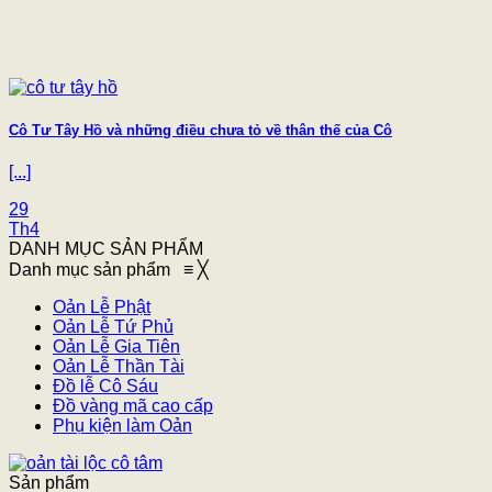
Cô Tư Tây Hồ và những điều chưa tỏ về thân thế của Cô
[...]
29
Th4
DANH MỤC SẢN PHẨM
Danh mục sản phẩm
≡
╳
Oản Lễ Phật
Oản Lễ Tứ Phủ
Oản Lễ Gia Tiên
Oản Lễ Thần Tài
Đồ lễ Cô Sáu
Đồ vàng mã cao cấp
Phụ kiện làm Oản
Sản phẩm