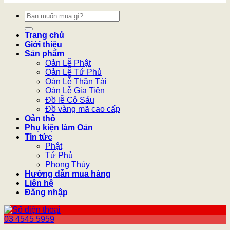
Tìm
kiếm:
Trang chủ
Giới thiệu
Sản phẩm
Oản Lễ Phật
Oản Lễ Tứ Phủ
Oản Lễ Thần Tài
Oản Lễ Gia Tiên
Đồ lễ Cô Sáu
Đồ vàng mã cao cấp
Oản thô
Phụ kiện làm Oản
Tin tức
Phật
Tứ Phủ
Phong Thủy
Hướng dẫn mua hàng
Liên hệ
Đăng nhập
03 4545 5959