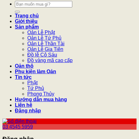
Tìm
kiếm:
Trang chủ
Giới thiệu
Sản phẩm
Oản Lễ Phật
Oản Lễ Tứ Phủ
Oản Lễ Thần Tài
Oản Lễ Gia Tiên
Đồ lễ Cô Sáu
Đồ vàng mã cao cấp
Oản thô
Phụ kiện làm Oản
Tin tức
Phật
Tứ Phủ
Phong Thủy
Hướng dẫn mua hàng
Liên hệ
Đăng nhập
03 4545 5959
Đăng nhập