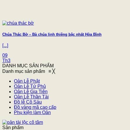
Chúa Thác Bờ – Bà chúa linh thiêng bậc nhất Hòa Bình
[...]
09
Th3
DANH MỤC SẢN PHẨM
Danh mục sản phẩm
≡
╳
Oản Lễ Phật
Oản Lễ Tứ Phủ
Oản Lễ Gia Tiên
Oản Lễ Thần Tài
Đồ lễ Cô Sáu
Đồ vàng mã cao cấp
Phụ kiện làm Oản
Sản phẩm