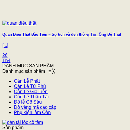
Quan Điều Thất Đào Tiên – Sự tích và đền thờ vị Tôn Ông Đệ Thất
[...]
26
Th4
DANH MỤC SẢN PHẨM
Danh mục sản phẩm
≡
╳
Oản Lễ Phật
Oản Lễ Tứ Phủ
Oản Lễ Gia Tiên
Oản Lễ Thần Tài
Đồ lễ Cô Sáu
Đồ vàng mã cao cấp
Phụ kiện làm Oản
Sản phẩm