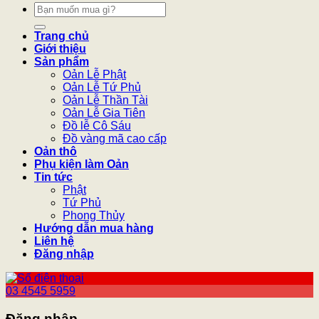
Tìm
kiếm:
Trang chủ
Giới thiệu
Sản phẩm
Oản Lễ Phật
Oản Lễ Tứ Phủ
Oản Lễ Thần Tài
Oản Lễ Gia Tiên
Đồ lễ Cô Sáu
Đồ vàng mã cao cấp
Oản thô
Phụ kiện làm Oản
Tin tức
Phật
Tứ Phủ
Phong Thủy
Hướng dẫn mua hàng
Liên hệ
Đăng nhập
03 4545 5959
Đăng nhập