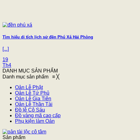
Tìm hiểu di tích lịch sử đền Phú Xá Hải Phòng
[...]
19
Th4
DANH MỤC SẢN PHẨM
Danh mục sản phẩm
≡
╳
Oản Lễ Phật
Oản Lễ Tứ Phủ
Oản Lễ Gia Tiên
Oản Lễ Thần Tài
Đồ lễ Cô Sáu
Đồ vàng mã cao cấp
Phụ kiện làm Oản
Sản phẩm