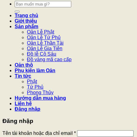
Tìm
kiếm:
Trang chủ
Giới thiệu
Sản phẩm
Oản Lễ Phật
Oản Lễ Tứ Phủ
Oản Lễ Thần Tài
Oản Lễ Gia Tiên
Đồ lễ Cô Sáu
Đồ vàng mã cao cấp
Oản thô
Phụ kiện làm Oản
Tin tức
Phật
Tứ Phủ
Phong Thủy
Hướng dẫn mua hàng
Liên hệ
Đăng nhập
Đăng nhập
Tên tài khoản hoặc địa chỉ email
*