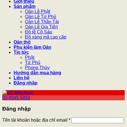
Giới thiệu
Sản phẩm
Oản Lễ Phật
Oản Lễ Tứ Phủ
Oản Lễ Thần Tài
Oản Lễ Gia Tiên
Đồ lễ Cô Sáu
Đồ vàng mã cao cấp
Oản thô
Phụ kiện làm Oản
Tin tức
Phật
Tứ Phủ
Phong Thủy
Hướng dẫn mua hàng
Liên hệ
Đăng nhập
03 4545 5959
Đăng nhập
Tên tài khoản hoặc địa chỉ email
*