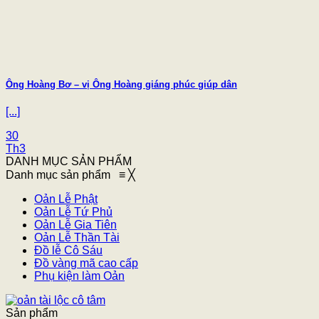
Ông Hoàng Bơ – vị Ông Hoàng giáng phúc giúp dân
[...]
30
Th3
DANH MỤC SẢN PHẨM
Danh mục sản phẩm
≡
╳
Oản Lễ Phật
Oản Lễ Tứ Phủ
Oản Lễ Gia Tiên
Oản Lễ Thần Tài
Đồ lễ Cô Sáu
Đồ vàng mã cao cấp
Phụ kiện làm Oản
Sản phẩm