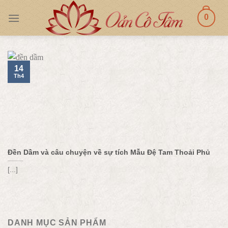
Skip
0
to
content
14
Th4
Đền Dầm và câu chuyện về sự tích Mẫu Đệ Tam Thoải Phủ
[...]
DANH MỤC SẢN PHẨM