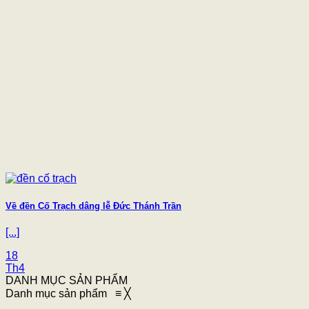
Về đền Cố Trạch dâng lễ Đức Thánh Trần
[...]
18
Th4
DANH MỤC SẢN PHẨM
Danh mục sản phẩm
≡
╳