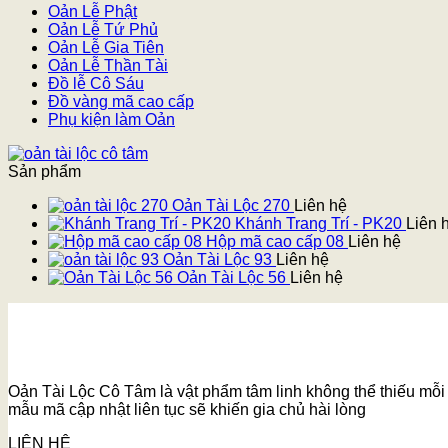
Oản Lễ Phật
Oản Lễ Tứ Phủ
Oản Lễ Gia Tiên
Oản Lễ Thần Tài
Đồ lễ Cô Sáu
Đồ vàng mã cao cấp
Phụ kiện làm Oản
Sản phẩm
Oản Tài Lộc 270
Liên hệ
Khánh Trang Trí - PK20
Liên 
Hộp mã cao cấp 08
Liên hệ
Oản Tài Lộc 93
Liên hệ
Oản Tài Lộc 56
Liên hệ
Oản Tài Lộc Cô Tâm là vật phẩm tâm linh không thể thiếu mỗi k
mẫu mã cập nhật liên tục sẽ khiến gia chủ hài lòng
LIÊN HỆ