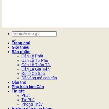
Tìm
kiếm:
Trang chủ
Giới thiệu
Sản phẩm
Oản Lễ Phật
Oản Lễ Tứ Phủ
Oản Lễ Thần Tài
Oản Lễ Gia Tiên
Đồ lễ Cô Sáu
Đồ vàng mã cao cấp
Oản thô
Phụ kiện làm Oản
Tin tức
Phật
Tứ Phủ
Phong Thủy
Hướng dẫn mua hàng