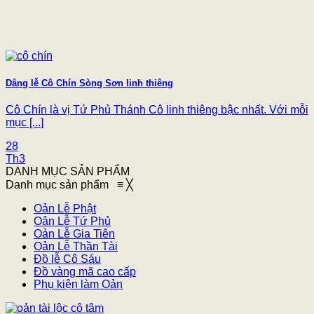
Dâng lễ Cô Chín Sòng Sơn linh thiêng
Cô Chín là vị Tứ Phủ Thánh Cô linh thiêng bậc nhất. Với mỗi
mục [...]
28
Th3
DANH MỤC SẢN PHẨM
Danh mục sản phẩm
≡
╳
Oản Lễ Phật
Oản Lễ Tứ Phủ
Oản Lễ Gia Tiên
Oản Lễ Thần Tài
Đồ lễ Cô Sáu
Đồ vàng mã cao cấp
Phụ kiện làm Oản