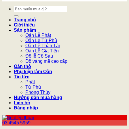
Tìm
kiếm:
Trang chủ
Giới thiệu
Sản phẩm
Oản Lễ Phật
Oản Lễ Tứ Phủ
Oản Lễ Thần Tài
Oản Lễ Gia Tiên
Đồ lễ Cô Sáu
Đồ vàng mã cao cấp
Oản thô
Phụ kiện làm Oản
Tin tức
Phật
Tứ Phủ
Phong Thủy
Hướng dẫn mua hàng
Liên hệ
Đăng nhập
03 4545 5959