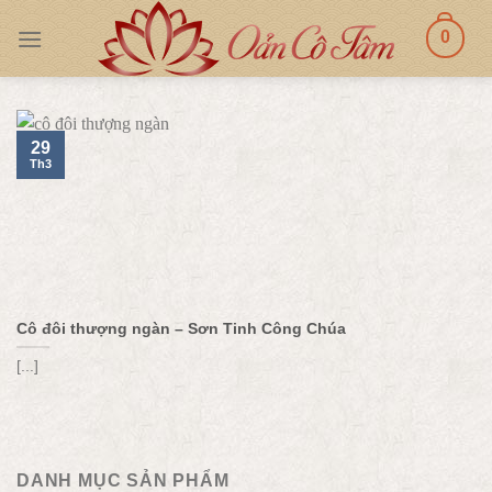
Skip
0
to
content
29
Th3
Cô đôi thượng ngàn – Sơn Tinh Công Chúa
[...]
DANH MỤC SẢN PHẨM