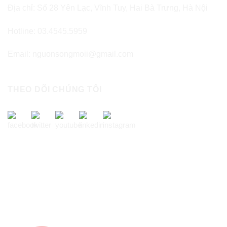
Địa chỉ: Số 28 Yên Lạc, Vĩnh Tuy, Hai Bà Trưng, Hà Nội
Hotline: 03.4545.5959
Email: nguonsongmoii@gmail.com
THEO DÕI CHÚNG TÔI