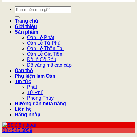
Tìm
kiếm:
Trang chủ
Giới thiệu
Sản phẩm
Oản Lễ Phật
Oản Lễ Tứ Phủ
Oản Lễ Thần Tài
Oản Lễ Gia Tiên
Đồ lễ Cô Sáu
Đồ vàng mã cao cấp
Oản thô
Phụ kiện làm Oản
Tin tức
Phật
Tứ Phủ
Phong Thủy
Hướng dẫn mua hàng
Liên hệ
Đăng nhập
03 4545 5959