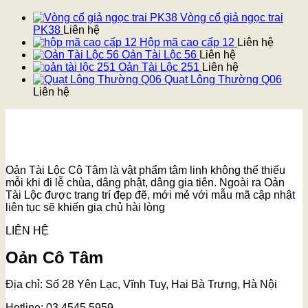
Vòng cổ giả ngọc trai
PK38
Liên hệ
Hộp mã cao cấp 12
Liên hệ
Oản Tài Lộc 56
Liên hệ
Oản Tài Lộc 251
Liên hệ
Quạt Lông Thường Q06
Liên hệ
Oản Tài Lộc Cô Tâm là vật phẩm tâm linh không thể thiếu
mỗi khi đi lễ chùa, dâng phật, dâng gia tiên. Ngoài ra Oản
Tài Lộc được trang trí đẹp đẽ, mới mẻ với mẫu mã cập nhật
liên tục sẽ khiến gia chủ hài lòng
LIÊN HỆ
Oản Cô Tâm
Địa chỉ: Số 28 Yên Lạc, Vĩnh Tuy, Hai Bà Trưng, Hà Nội
Hotline: 03.4545.5959