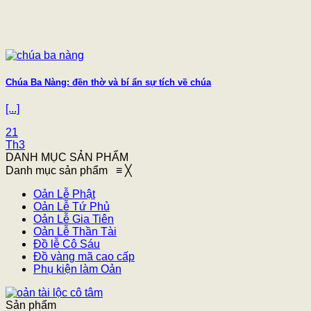
Chúa Ba Nàng: đền thờ và bí ẩn sự tích về chúa
[...]
21
Th3
DANH MỤC SẢN PHẨM
Danh mục sản phẩm
≡
╳
Oản Lễ Phật
Oản Lễ Tứ Phủ
Oản Lễ Gia Tiên
Oản Lễ Thần Tài
Đồ lễ Cô Sáu
Đồ vàng mã cao cấp
Phụ kiện làm Oản
Sản phẩm