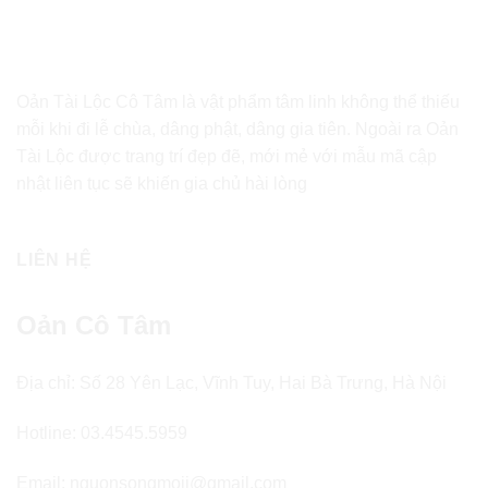
Oản Tài Lộc Cô Tâm là vật phẩm tâm linh không thể thiếu
mỗi khi đi lễ chùa, dâng phật, dâng gia tiên. Ngoài ra Oản
Tài Lộc được trang trí đẹp đẽ, mới mẻ với mẫu mã cập
nhật liên tục sẽ khiến gia chủ hài lòng
LIÊN HỆ
Oản Cô Tâm
Địa chỉ: Số 28 Yên Lạc, Vĩnh Tuy, Hai Bà Trưng, Hà Nội
Hotline: 03.4545.5959
Email: nguonsongmoii@gmail.com