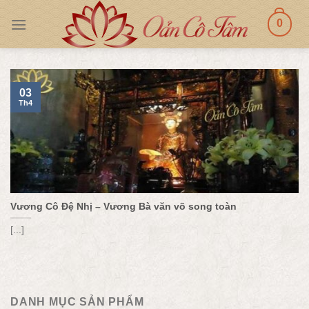
Skip
0
to
content
03
Th4
Vương Cô Đệ Nhị – Vương Bà văn võ song toàn
[...]
DANH MỤC SẢN PHẨM