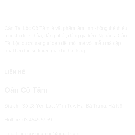
Oản Tài Lộc Cô Tâm là vật phẩm tâm linh không thể thiếu
mỗi khi đi lễ chùa, dâng phật, dâng gia tiên. Ngoài ra Oản
Tài Lộc được trang trí đẹp đẽ, mới mẻ với mẫu mã cập
nhật liên tục sẽ khiến gia chủ hài lòng
LIÊN HỆ
Oản Cô Tâm
Địa chỉ: Số 28 Yên Lạc, Vĩnh Tuy, Hai Bà Trưng, Hà Nội
Hotline: 03.4545.5959
Email: nguonsongmoii@gmail.com