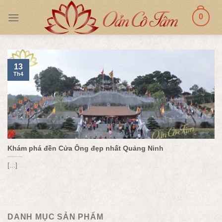
Skip
0
to
content
13
Th4
Khám phá đền Cửa Ông đẹp nhất Quảng Ninh
[...]
DANH MỤC SẢN PHẨM