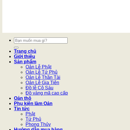
Tìm
kiếm:
Trang chủ
Giới thiệu
Sản phẩm
Oản Lễ Phật
Oản Lễ Tứ Phủ
Oản Lễ Thần Tài
Oản Lễ Gia Tiên
Đồ lễ Cô Sáu
Đồ vàng mã cao cấp
Oản thô
Phụ kiện làm Oản
Tin tức
Phật
Tứ Phủ
Phong Thủy
Hướng dẫn mua hàng