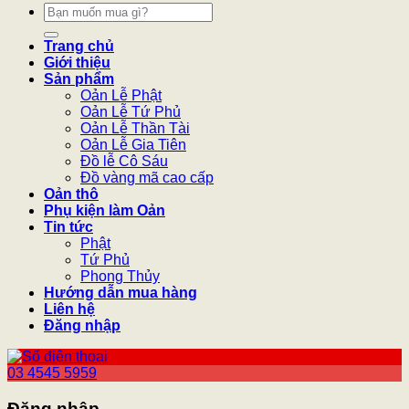
Tìm
kiếm:
Trang chủ
Giới thiệu
Sản phẩm
Oản Lễ Phật
Oản Lễ Tứ Phủ
Oản Lễ Thần Tài
Oản Lễ Gia Tiên
Đồ lễ Cô Sáu
Đồ vàng mã cao cấp
Oản thô
Phụ kiện làm Oản
Tin tức
Phật
Tứ Phủ
Phong Thủy
Hướng dẫn mua hàng
Liên hệ
Đăng nhập
03 4545 5959
Đăng nhập