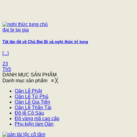
Tất tần tật về Chú Đại Bi và nghi thức trì tụng
[...]
23
Th5
DANH MỤC SẢN PHẨM
Danh mục sản phẩm
≡
╳
Oản Lễ Phật
Oản Lễ Tứ Phủ
Oản Lễ Gia Tiên
Oản Lễ Thần Tài
Đồ lễ Cô Sáu
Đồ vàng mã cao cấp
Phụ kiện làm Oản