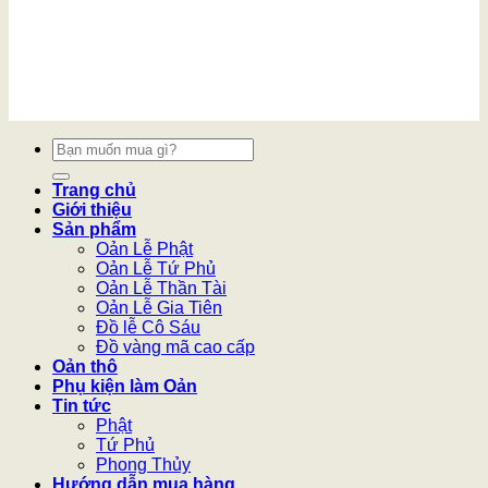
Tìm
kiếm:
Trang chủ
Giới thiệu
Sản phẩm
Oản Lễ Phật
Oản Lễ Tứ Phủ
Oản Lễ Thần Tài
Oản Lễ Gia Tiên
Đồ lễ Cô Sáu
Đồ vàng mã cao cấp
Oản thô
Phụ kiện làm Oản
Tin tức
Phật
Tứ Phủ
Phong Thủy
Hướng dẫn mua hàng