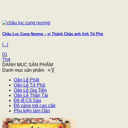
Chầu Lục Cung Nương – vị Thánh Chầu anh linh Tứ Phủ
[...]
01
Th4
DANH MỤC SẢN PHẨM
Danh mục sản phẩm
≡
╳
Oản Lễ Phật
Oản Lễ Tứ Phủ
Oản Lễ Gia Tiên
Oản Lễ Thần Tài
Đồ lễ Cô Sáu
Đồ vàng mã cao cấp
Phụ kiện làm Oản