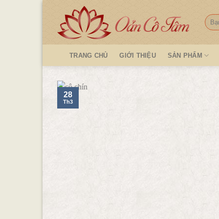
Skip
to
Tìm
kiếm
content
TRANG CHỦ
GIỚI THIỆU
SẢN PHẨM
28
Th3