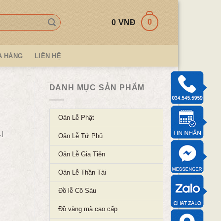
0
0
VNĐ
A HÀNG
LIÊN HỆ
DANH MỤC SẢN PHẨM
Oản Lễ Phật
.]
Oản Lễ Tứ Phủ
Oản Lễ Gia Tiên
Oản Lễ Thần Tài
Đồ lễ Cô Sáu
Đồ vàng mã cao cấp