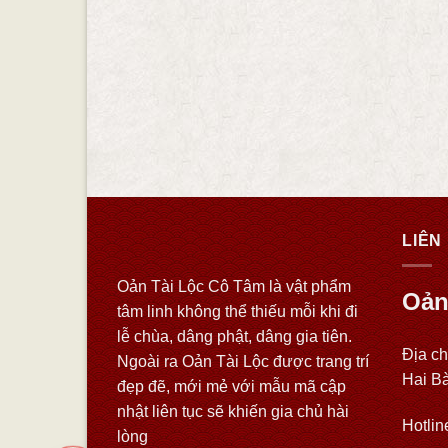
LIÊN
Oản Tài Lộc Cô Tâm là vật phẩm
Oản
tâm linh không thể thiếu mỗi khi đi
lễ chùa, dâng phật, dâng gia tiên.
Địa ch
Ngoài ra Oản Tài Lộc được trang trí
Hai B
đẹp đẽ, mới mẻ với mẫu mã cập
nhật liên tục sẽ khiến gia chủ hài
Hotlin
lòng