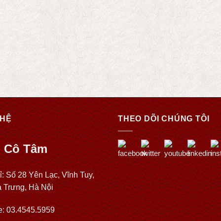
 HỆ
THEO DÕI CHÚNG TÔI
 Cô Tâm
ỉ: Số 28 Yên Lạc, Vĩnh Tuy,
à Trưng, Hà Nội
e: 03.4545.5959