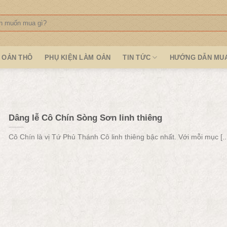
:
OẢN THÔ
PHỤ KIỆN LÀM OẢN
TIN TỨC
HƯỚNG DẪN MU
Dâng lễ Cô Chín Sòng Sơn linh thiêng
Cô Chín là vị Tứ Phủ Thánh Cô linh thiêng bậc nhất. Với mỗi mục [..