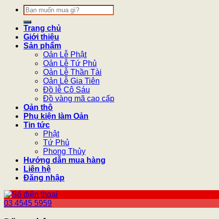
Tìm
kiếm:
Trang chủ
Giới thiệu
Sản phẩm
Oản Lễ Phật
Oản Lễ Tứ Phủ
Oản Lễ Thần Tài
Oản Lễ Gia Tiên
Đồ lễ Cô Sáu
Đồ vàng mã cao cấp
Oản thô
Phụ kiện làm Oản
Tin tức
Phật
Tứ Phủ
Phong Thủy
Hướng dẫn mua hàng
Liên hệ
Đăng nhập
03 4545 5959