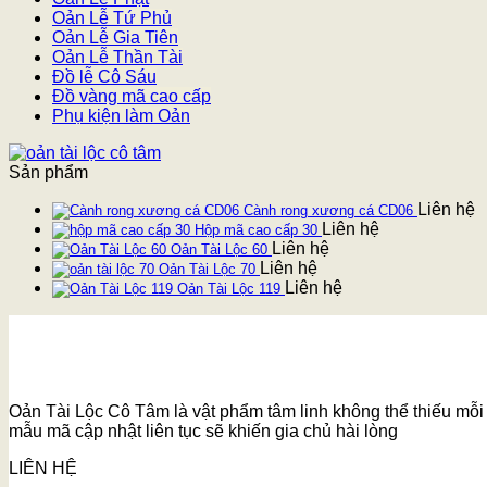
Oản Lễ Tứ Phủ
Oản Lễ Gia Tiên
Oản Lễ Thần Tài
Đồ lễ Cô Sáu
Đồ vàng mã cao cấp
Phụ kiện làm Oản
Sản phẩm
Liên hệ
Cành rong xương cá CD06
Liên hệ
Hộp mã cao cấp 30
Liên hệ
Oản Tài Lộc 60
Liên hệ
Oản Tài Lộc 70
Liên hệ
Oản Tài Lộc 119
Oản Tài Lộc Cô Tâm là vật phẩm tâm linh không thể thiếu mỗi k
mẫu mã cập nhật liên tục sẽ khiến gia chủ hài lòng
LIÊN HỆ