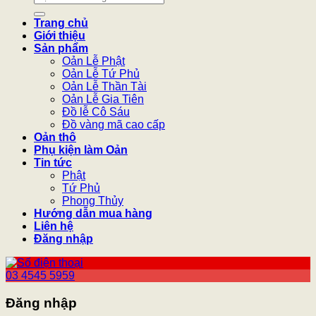
kiếm:
Trang chủ
Giới thiệu
Sản phẩm
Oản Lễ Phật
Oản Lễ Tứ Phủ
Oản Lễ Thần Tài
Oản Lễ Gia Tiên
Đồ lễ Cô Sáu
Đồ vàng mã cao cấp
Oản thô
Phụ kiện làm Oản
Tin tức
Phật
Tứ Phủ
Phong Thủy
Hướng dẫn mua hàng
Liên hệ
Đăng nhập
03 4545 5959
Đăng nhập