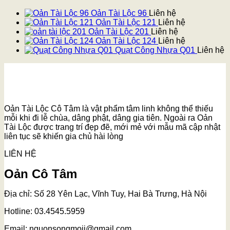
Oản Tài Lộc 96
Liên hệ
Oản Tài Lộc 121
Liên hệ
Oản Tài Lộc 201
Liên hệ
Oản Tài Lộc 124
Liên hệ
Quạt Công Nhựa Q01
Liên hệ
Oản Tài Lộc Cô Tâm là vật phẩm tâm linh không thể thiếu
mỗi khi đi lễ chùa, dâng phật, dâng gia tiên. Ngoài ra Oản
Tài Lộc được trang trí đẹp đẽ, mới mẻ với mẫu mã cập nhật
liên tục sẽ khiến gia chủ hài lòng
LIÊN HỆ
Oản Cô Tâm
Địa chỉ: Số 28 Yên Lạc, Vĩnh Tuy, Hai Bà Trưng, Hà Nội
Hotline: 03.4545.5959
Email: nguonsongmoii@gmail.com