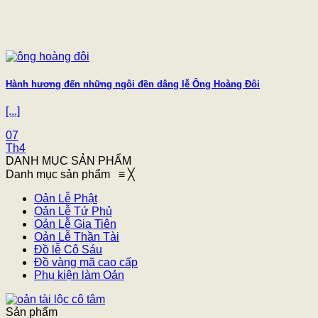
Hành hương đến những ngôi đền dâng lễ Ông Hoàng Đôi
[...]
07
Th4
DANH MỤC SẢN PHẨM
Danh mục sản phẩm
≡
╳
Oản Lễ Phật
Oản Lễ Tứ Phủ
Oản Lễ Gia Tiên
Oản Lễ Thần Tài
Đồ lễ Cô Sáu
Đồ vàng mã cao cấp
Phụ kiện làm Oản
Sản phẩm