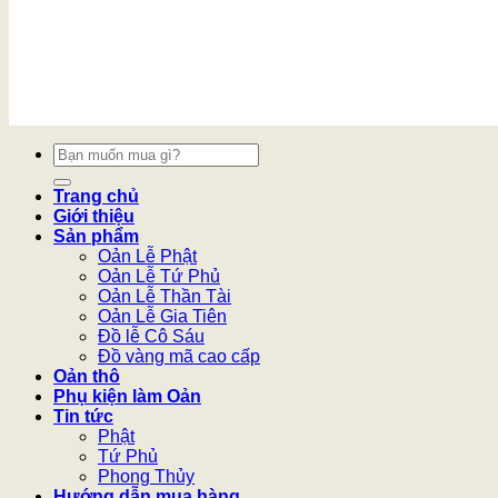
Tìm
kiếm:
Trang chủ
Giới thiệu
Sản phẩm
Oản Lễ Phật
Oản Lễ Tứ Phủ
Oản Lễ Thần Tài
Oản Lễ Gia Tiên
Đồ lễ Cô Sáu
Đồ vàng mã cao cấp
Oản thô
Phụ kiện làm Oản
Tin tức
Phật
Tứ Phủ
Phong Thủy
Hướng dẫn mua hàng