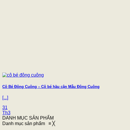
Cô Bé Đông Cuông – Cô bé hầu cận Mẫu Đông Cuông
[...]
31
Th3
DANH MỤC SẢN PHẨM
Danh mục sản phẩm
≡
╳