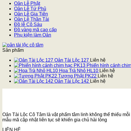
Oản Lễ Phật
Oản Lễ Tứ Phủ
Oản Lễ Gia Tiên
Oản Lễ Thần Tài
Đồ lễ Cô Sáu
Đồ vàng mã cao cấp
Phụ kiện làm Oản
Sản phẩm
Oản Tài Lộc 127
Liên hệ
Phiến hình cánh chi
Hoa Trà Nhỏ HL10
Liên hệ
Tượng Phật PK22
Liên hệ
Oản Tài Lộc 142
Liên hệ
Oản Tài Lộc Cô Tâm là vật phẩm tâm linh không thể thiếu mỗi k
mẫu mã cập nhật liên tục sẽ khiến gia chủ hài lòng
LIÊN HỆ