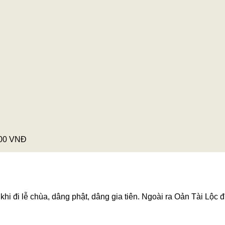
Khoảng
000
VNĐ
giá:
từ
350,000 VNĐ
đến
550,000 VNĐ
hi đi lễ chùa, dâng phật, dâng gia tiên. Ngoài ra Oản Tài Lộc đ