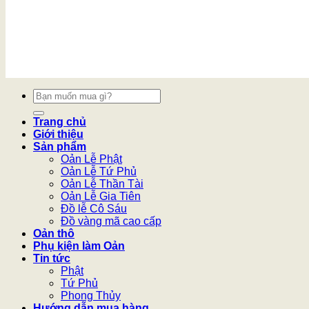
Tìm
kiếm:
Trang chủ
Giới thiệu
Sản phẩm
Oản Lễ Phật
Oản Lễ Tứ Phủ
Oản Lễ Thần Tài
Oản Lễ Gia Tiên
Đồ lễ Cô Sáu
Đồ vàng mã cao cấp
Oản thô
Phụ kiện làm Oản
Tin tức
Phật
Tứ Phủ
Phong Thủy
Hướng dẫn mua hàng