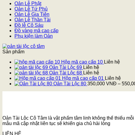
Oản Lễ Phật
Oản Lễ Tứ Phủ
Oản Lễ Gia Tiên
Oản Lễ Thần Tài
Đồ lễ Cô Sáu
Đồ vàng mã cao cấp
Phụ kiện làm Oản
Sản phẩm
Hộp mã cao cấp 10
Liên hệ
Oản Tài Lộc 69
Liên hệ
Oản Tài Lộc 68
Liên hệ
Hộp mã cao cấp 01
Liên hệ
Oản Tài Lộc 80
350,000
VNĐ
–
550,
Oản Tài Lộc Cô Tâm là vật phẩm tâm linh không thể thiếu mỗi k
mẫu mã cập nhật liên tục sẽ khiến gia chủ hài lòng
LIÊN HỆ