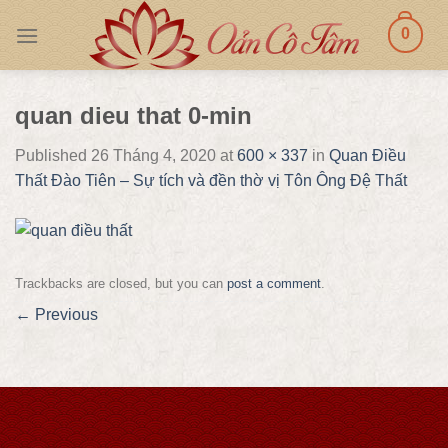
Skip
0
to
content
quan dieu that 0-min
Published
26 Tháng 4, 2020
at
600 × 337
in
Quan Điều
Thất Đào Tiên – Sự tích và đền thờ vị Tôn Ông Đệ Thất
Trackbacks are closed, but you can
post a comment
.
←
Previous