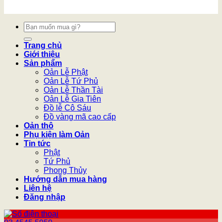
Tìm
kiếm:
Trang chủ
Giới thiệu
Sản phẩm
Oản Lễ Phật
Oản Lễ Tứ Phủ
Oản Lễ Thần Tài
Oản Lễ Gia Tiên
Đồ lễ Cô Sáu
Đồ vàng mã cao cấp
Oản thô
Phụ kiện làm Oản
Tin tức
Phật
Tứ Phủ
Phong Thủy
Hướng dẫn mua hàng
Liên hệ
Đăng nhập