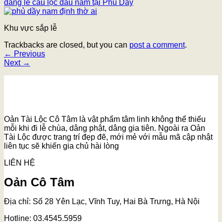
dâng lễ cầu lộc đầu năm tại Phủ Dầy
Khu vực sắp lễ
Trackbacks are closed, but you can
post a comment
.
←
Previous
Next
→
Oản Tài Lộc Cô Tâm là vật phẩm tâm linh không thể thiếu
mỗi khi đi lễ chùa, dâng phật, dâng gia tiên. Ngoài ra Oản
Tài Lộc được trang trí đẹp đẽ, mới mẻ với mẫu mã cập nhật
liên tục sẽ khiến gia chủ hài lòng
LIÊN HỆ
Oản Cô Tâm
Địa chỉ: Số 28 Yên Lạc, Vĩnh Tuy, Hai Bà Trưng, Hà Nội
Hotline: 03.4545.5959