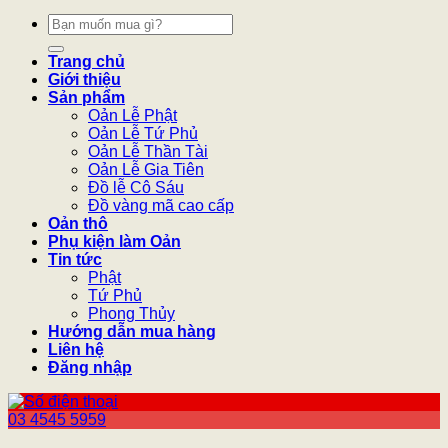
Tìm
kiếm:
Trang chủ
Giới thiệu
Sản phẩm
Oản Lễ Phật
Oản Lễ Tứ Phủ
Oản Lễ Thần Tài
Oản Lễ Gia Tiên
Đồ lễ Cô Sáu
Đồ vàng mã cao cấp
Oản thô
Phụ kiện làm Oản
Tin tức
Phật
Tứ Phủ
Phong Thủy
Hướng dẫn mua hàng
Liên hệ
Đăng nhập
03 4545 5959