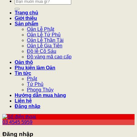
Tìm
kiếm:
Trang chủ
Giới thiệu
Sản phẩm
Oản Lễ Phật
Oản Lễ Tứ Phủ
Oản Lễ Thần Tài
Oản Lễ Gia Tiên
Đồ lễ Cô Sáu
Đồ vàng mã cao cấp
Oản thô
Phụ kiện làm Oản
Tin tức
Phật
Tứ Phủ
Phong Thủy
Hướng dẫn mua hàng
Liên hệ
Đăng nhập
03 4545 5959
Đăng nhập