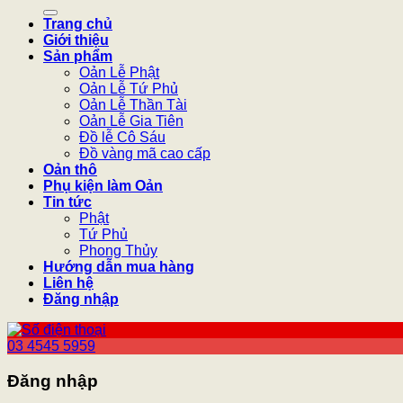
kiếm:
Trang chủ
Giới thiệu
Sản phẩm
Oản Lễ Phật
Oản Lễ Tứ Phủ
Oản Lễ Thần Tài
Oản Lễ Gia Tiên
Đồ lễ Cô Sáu
Đồ vàng mã cao cấp
Oản thô
Phụ kiện làm Oản
Tin tức
Phật
Tứ Phủ
Phong Thủy
Hướng dẫn mua hàng
Liên hệ
Đăng nhập
03 4545 5959
Đăng nhập