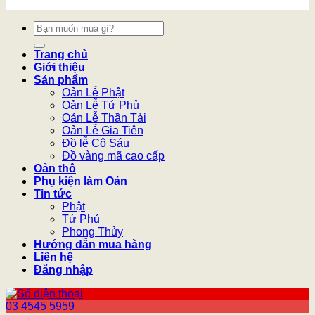
Tìm
kiếm:
Trang chủ
Giới thiệu
Sản phẩm
Oản Lễ Phật
Oản Lễ Tứ Phủ
Oản Lễ Thần Tài
Oản Lễ Gia Tiên
Đồ lễ Cô Sáu
Đồ vàng mã cao cấp
Oản thô
Phụ kiện làm Oản
Tin tức
Phật
Tứ Phủ
Phong Thủy
Hướng dẫn mua hàng
Liên hệ
Đăng nhập
03 4545 5959