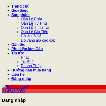
kiếm:
Trang chủ
Giới thiệu
Sản phẩm
Oản Lễ Phật
Oản Lễ Tứ Phủ
Oản Lễ Thần Tài
Oản Lễ Gia Tiên
Đồ lễ Cô Sáu
Đồ vàng mã cao cấp
Oản thô
Phụ kiện làm Oản
Tin tức
Phật
Tứ Phủ
Phong Thủy
Hướng dẫn mua hàng
Liên hệ
Đăng nhập
03 4545 5959
Đăng nhập