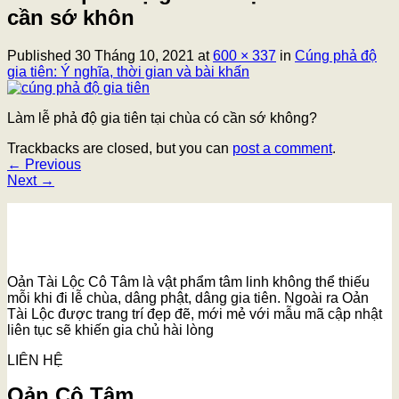
cần sớ khôn
Published
30 Tháng 10, 2021
at
600 × 337
in
Cúng phả độ
gia tiên: Ý nghĩa, thời gian và bài khấn
Làm lễ phả độ gia tiên tại chùa có cần sớ không?
Trackbacks are closed, but you can
post a comment
.
←
Previous
Next
→
Oản Tài Lộc Cô Tâm là vật phẩm tâm linh không thể thiếu
mỗi khi đi lễ chùa, dâng phật, dâng gia tiên. Ngoài ra Oản
Tài Lộc được trang trí đẹp đẽ, mới mẻ với mẫu mã cập nhật
liên tục sẽ khiến gia chủ hài lòng
LIÊN HỆ
Oản Cô Tâm