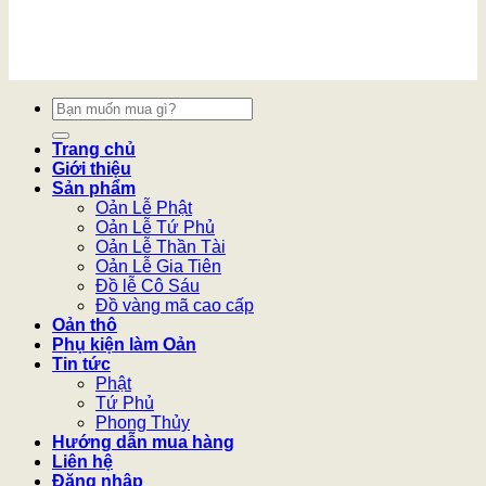
Tìm
kiếm:
Trang chủ
Giới thiệu
Sản phẩm
Oản Lễ Phật
Oản Lễ Tứ Phủ
Oản Lễ Thần Tài
Oản Lễ Gia Tiên
Đồ lễ Cô Sáu
Đồ vàng mã cao cấp
Oản thô
Phụ kiện làm Oản
Tin tức
Phật
Tứ Phủ
Phong Thủy
Hướng dẫn mua hàng
Liên hệ
Đăng nhập