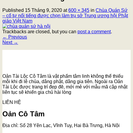
Published
15 Tháng 9, 2020
at
600 × 345
in
Chùa Quán Sứ
– cổ tự nổi tiếng được chọn làm trụ sở Trung ương hội Phật
giáo Việt Nam
Trackbacks are closed, but you can
post a comment
.
←
Previous
Next
→
Oản Tài Lộc Cô Tâm là vật phẩm tâm linh không thể thiếu
mỗi khi đi lễ chùa, dâng phật, dâng gia tiên. Ngoài ra Oản
Tài Lộc được trang trí đẹp đẽ, mới mẻ với mẫu mã cập nhật
liên tục sẽ khiến gia chủ hài lòng
LIÊN HỆ
Oản Cô Tâm
Địa chỉ: Số 28 Yên Lạc, Vĩnh Tuy, Hai Bà Trưng, Hà Nội