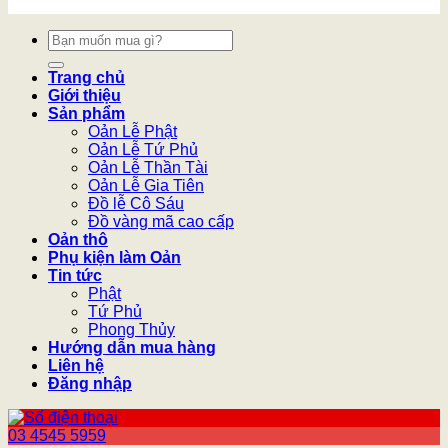
Tìm
kiếm:
Trang chủ
Giới thiệu
Sản phẩm
Oản Lễ Phật
Oản Lễ Tứ Phủ
Oản Lễ Thần Tài
Oản Lễ Gia Tiên
Đồ lễ Cô Sáu
Đồ vàng mã cao cấp
Oản thô
Phụ kiện làm Oản
Tin tức
Phật
Tứ Phủ
Phong Thủy
Hướng dẫn mua hàng
Liên hệ
Đăng nhập
03 4545 5959