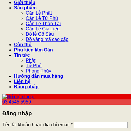
Giới thiệu
Sản phẩm
Oản Lễ Phật
Oản Lễ Tứ Phủ
Oản Lễ Thần Tài
Oản Lễ Gia Tiên
Đồ lễ Cô Sáu
Đồ vàng mã cao cấp
Oản thô
Phụ kiện làm Oản
Tin tức
Phật
Tứ Phủ
Phong Thủy
Hướng dẫn mua hàng
Liên hệ
Đăng nhập
03 4545 5959
Đăng nhập
Tên tài khoản hoặc địa chỉ email
*