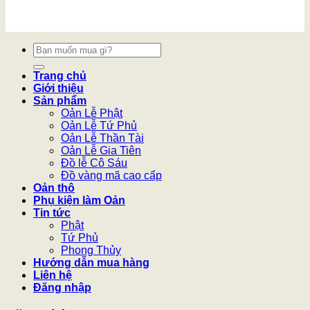
Tìm
kiếm:
Trang chủ
Giới thiệu
Sản phẩm
Oản Lễ Phật
Oản Lễ Tứ Phủ
Oản Lễ Thần Tài
Oản Lễ Gia Tiên
Đồ lễ Cô Sáu
Đồ vàng mã cao cấp
Oản thô
Phụ kiện làm Oản
Tin tức
Phật
Tứ Phủ
Phong Thủy
Hướng dẫn mua hàng
Liên hệ
Đăng nhập