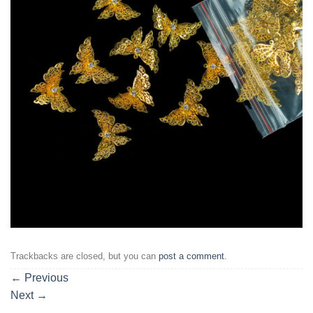
Trackbacks are closed, but you can
post a comment
.
←
Previous
Next
→