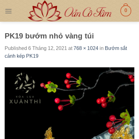
Skip
0
to
content
PK19 bướm nhỏ vàng túi
Published
6 Tháng 12, 2021
at
768 × 1024
in
Bướm sắt
cánh kép PK19