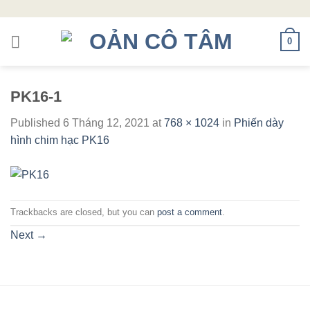
Skip
to
0
content
PK16-1
Published
6 Tháng 12, 2021
at
768 × 1024
in
Phiến dày
hình chim hạc PK16
Trackbacks are closed, but you can
post a comment
.
Next
→