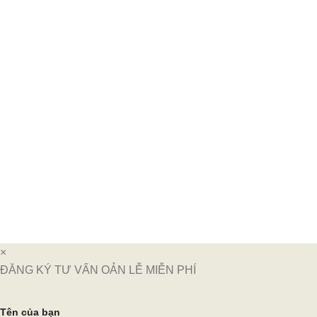
×
ĐĂNG KÝ TƯ VẤN OẢN LỄ MIỄN PHÍ
Tên của bạn