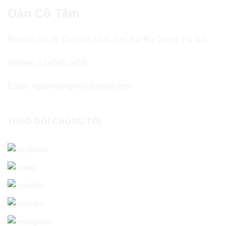
Oản Cô Tâm
Địa chỉ: Số 28 Yên Lạc, Vĩnh Tuy, Hai Bà Trưng, Hà Nội
Hotline: 03.4545.5959
Email: nguonsongmoii@gmail.com
THEO DÕI CHÚNG TÔI