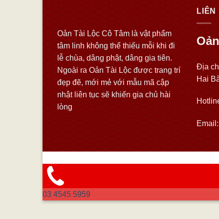
LIÊN
Oản Tài Lộc Cô Tâm là vật phẩm
Oản
tâm linh không thể thiếu mỗi khi đi
lễ chùa, dâng phật, dâng gia tiên.
Địa ch
Ngoài ra Oản Tài Lộc được trang trí
Hai B
đẹp đẽ, mới mẻ với mẫu mã cập
nhật liên tục sẽ khiến gia chủ hài
Hotlin
lòng
Email
03 4545 5959