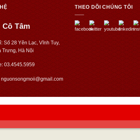
 HỆ
THEO DÕI CHÚNG TÔI
 Cô Tâm
ỉ: Số 28 Yên Lạc, Vĩnh Tuy,
à Trưng, Hà Nội
e: 03.4545.5959
: nguonsongmoii@gmail.com