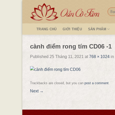
Skip
to
Tìm
kiếm
content
TRANG CHỦ
GIỚI THIỆU
SẢN PHẨM
cành điểm rong tím CD06 -1
Published
25 Tháng 11, 2021
at
768 × 1024
in
Trackbacks are closed, but you can
post a comment
.
Next
→