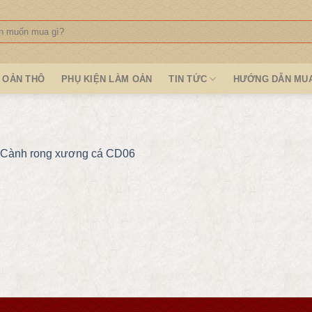
:
OẢN THÔ
PHỤ KIỆN LÀM OẢN
TIN TỨC
HƯỚNG DẪN MU
Cành rong xương cá CD06