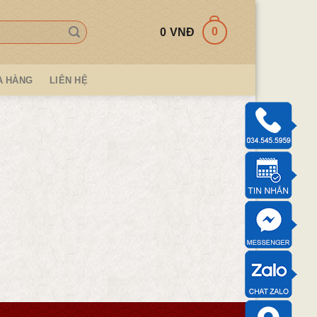
0
0
VNĐ
A HÀNG
LIÊN HỆ