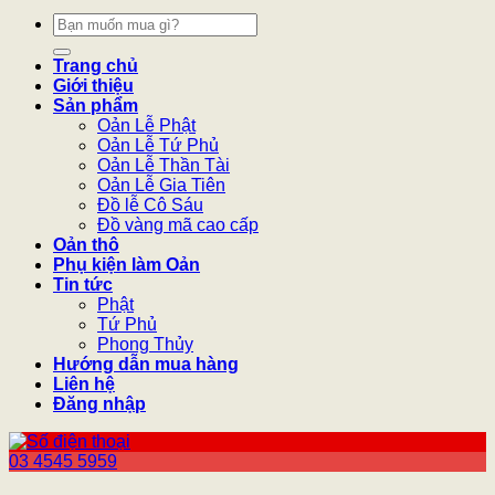
Tìm
kiếm:
Trang chủ
Giới thiệu
Sản phẩm
Oản Lễ Phật
Oản Lễ Tứ Phủ
Oản Lễ Thần Tài
Oản Lễ Gia Tiên
Đồ lễ Cô Sáu
Đồ vàng mã cao cấp
Oản thô
Phụ kiện làm Oản
Tin tức
Phật
Tứ Phủ
Phong Thủy
Hướng dẫn mua hàng
Liên hệ
Đăng nhập
03 4545 5959