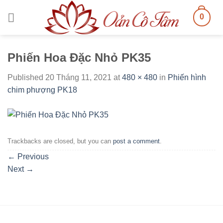
Skip
0
to
content
Phiến Hoa Đặc Nhỏ PK35
Published
20 Tháng 11, 2021
at
480 × 480
in
Phiến hình
chim phượng PK18
Trackbacks are closed, but you can
post a comment
.
←
Previous
Next
→