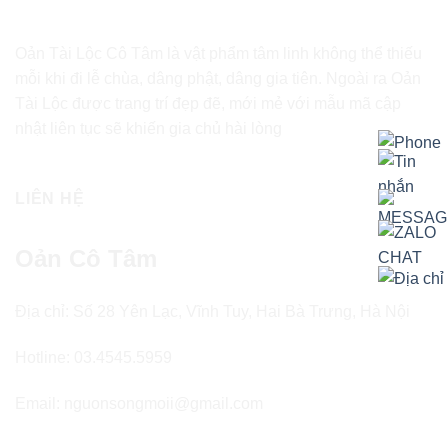
Oản Tài Lộc Cô Tâm là vật phẩm tâm linh không thể thiếu
mỗi khi đi lễ chùa, dâng phật, dâng gia tiên. Ngoài ra Oản
Tài Lộc được trang trí đẹp đẽ, mới mẻ với mẫu mã cập
nhật liên tục sẽ khiến gia chủ hài lòng
LIÊN HỆ
Oản Cô Tâm
Địa chỉ: Số 28 Yên Lạc, Vĩnh Tuy, Hai Bà Trưng, Hà Nội
Hotline: 03.4545.5959
Email: nguonsongmoii@gmail.com