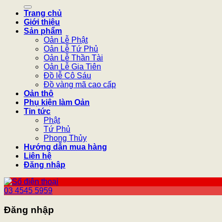
kiếm:
Trang chủ
Giới thiệu
Sản phẩm
Oản Lễ Phật
Oản Lễ Tứ Phủ
Oản Lễ Thần Tài
Oản Lễ Gia Tiên
Đồ lễ Cô Sáu
Đồ vàng mã cao cấp
Oản thô
Phụ kiện làm Oản
Tin tức
Phật
Tứ Phủ
Phong Thủy
Hướng dẫn mua hàng
Liên hệ
Đăng nhập
03 4545 5959
Đăng nhập