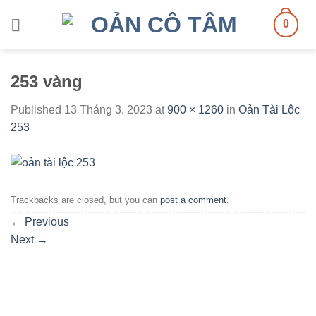
Skip
0
to
content
253 vàng
Published
13 Tháng 3, 2023
at
900 × 1260
in
Oản Tài Lộc
253
Trackbacks are closed, but you can
post a comment
.
←
Previous
Next
→