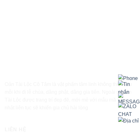
Oản Tài Lộc Cô Tâm là vật phẩm tâm linh không thể thiếu
mỗi khi đi lễ chùa, dâng phật, dâng gia tiên. Ngoài ra Oản
Tài Lộc được trang trí đẹp đẽ, mới mẻ với mẫu mã cập
nhật liên tục sẽ khiến gia chủ hài lòng
LIÊN HỆ