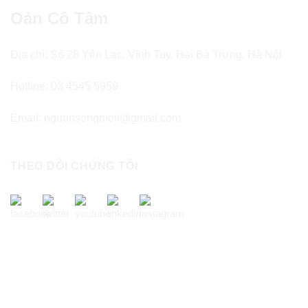
Oản Cô Tâm
Địa chỉ: Số 28 Yên Lạc, Vĩnh Tuy, Hai Bà Trưng, Hà Nội
Hotline: 03.4545.5959
Email: nguonsongmoii@gmail.com
THEO DÕI CHÚNG TÔI