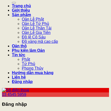
kiếm:
Trang chủ
Giới thiệu
Sản phẩm
Oản Lễ Phật
Oản Lễ Tứ Phủ
Oản Lễ Thần Tài
Oản Lễ Gia Tiên
Đồ lễ Cô Sáu
Đồ vàng mã cao cấp
Oản thô
Phụ kiện làm Oản
Tin tức
Phật
Tứ Phủ
Phong Thủy
Hướng dẫn mua hàng
Liên hệ
Đăng nhập
03 4545 5959
Đăng nhập