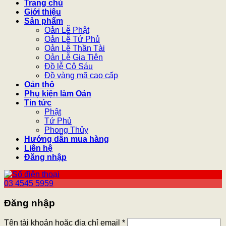
Trang chủ
Giới thiệu
Sản phẩm
Oản Lễ Phật
Oản Lễ Tứ Phủ
Oản Lễ Thần Tài
Oản Lễ Gia Tiên
Đồ lễ Cô Sáu
Đồ vàng mã cao cấp
Oản thô
Phụ kiện làm Oản
Tin tức
Phật
Tứ Phủ
Phong Thủy
Hướng dẫn mua hàng
Liên hệ
Đăng nhập
03 4545 5959
Đăng nhập
Tên tài khoản hoặc địa chỉ email
*