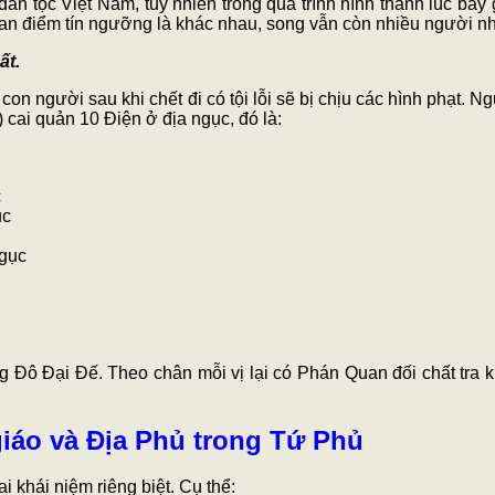
 tộc Việt Nam, tuy nhiên trong quá trình hình thành lúc bấy 
uan điểm tín ngưỡng là khác nhau, song vẫn còn nhiều người nh
ất.
on người sau khi chết đi có tội lỗi sẽ bị chịu các hình phạt.
ai quản 10 Điện ở địa ngục, đó là:
c
ục
Ngục
g Đô Đại Đế. Theo chân mỗi vị lại có Phán Quan đối chất tra
giáo và Địa Phủ trong Tứ Phủ
 khái niệm riêng biệt. Cụ thể: