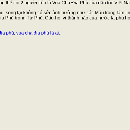
g thể coi 2 người trên là Vua Cha Địa Phủ của dân tộc Việt N
u, song lại không có sức ảnh hưởng như các Mẫu trong tâm lin
a Địa Phủ trong Tứ Phủ. Câu hỏi vị thánh nào của nước ta phù 
địa phủ
,
vua cha địa phủ là ai
.