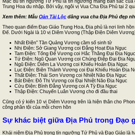
Mặc dù tín ngưỡng Tứ Phủ là tín ngưỡng mang bản sắc của dân
Trung Hoa du nhập. Bởi vậy, ngôi vị Vua Cha Địa Phủ tại 2 q
Xem thêm: Mẫu
Oản Tài Lộc
dâng vua cha Địa Phủ đẹp nh
Theo quan điểm Đạo Giáo Trung Hoa, Địa phủ là nơi linh hồn c
Đế. Dưới Ngài là 10 vị Diêm Vương (Thập Điện Diêm Vương) c
Nhất Điện” Tần Quảng Vương cầm sổ sinh tử
Nhị Điện: Sở Giang Vương coi Đẳng Hoạt Địa Ngục
Tam Điện: Tống Đế Vương coi Hắc Thằng Đại Địa Ngụ
Tứ Điện: Ngũ Quan Vương coi Chúng Điệp Đại Địa Ng
Ngũ Điện: Diêm La Vương coi Khiếu Hoán Địa Ngục
Lục Điện: Biện Thành Vương coi Đại Khiếu Hoán Địa 
Thất Điện: Thái Sơn Vương coi Nhiệt Não Địa Ngục
Bát Điện: Đô Thị Vương coi Đại Nhiệt Não Địa Ngục
Cửu Điện: Bình Đẳng Vương coi A Tỳ Địa Ngục
Thập Điện: Chuyển Luân Vương cho đi đầu thai
Cũng có ý kiến 10 vị Diêm Vương trên là hiện thân cho Phon
công phần tội của mỗi chơn hồn
Sự khác biệt giữa Địa Phủ trong Đạo 
Khái niệm Địa Phủ trong tín ngưỡng Tứ Phủ và Đạo Giáo là hai