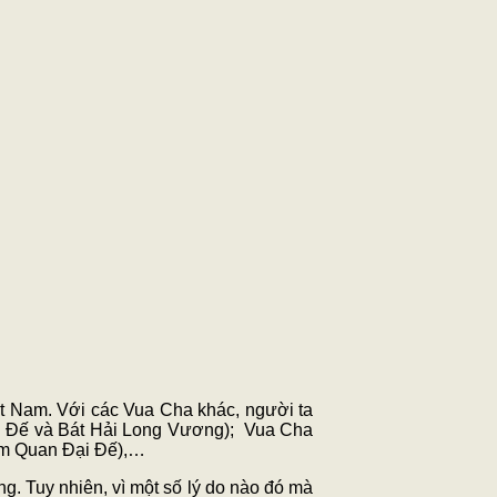
ệt Nam. Với các Vua Cha khác, người ta
i Đế và Bát Hải Long Vương); Vua Cha
Tam Quan Đại Đế),…
. Tuy nhiên, vì một số lý do nào đó mà