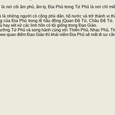
à nơi cõi âm phủ, âm ty, Địa Phủ trong Tứ Phủ là nơi chỉ mi
 là những người có công phù dân, hộ nước và trở thành vị th
ng của Địa Phủ trong lễ hầu đồng (Quan Đệ Tứ, Chầu Đệ Tứ
hay xét xử các linh hồn có tội giống trong Đạo Giáo.
ngưỡng Tứ Phủ và song hành cùng với Thiên Phủ, Nhạc Phủ, Th
heo quan điểm Đạo Giáo thì khái niệm Địa Phủ sẽ mất đi sự cân 