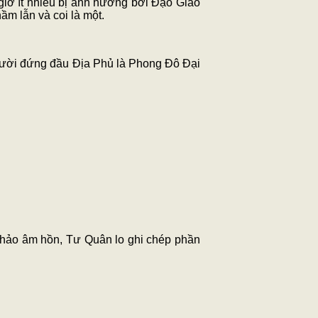
giờ ít nhiều bị ảnh hưởng bởi Đạo Giáo
ầm lẫn và coi là một.
 Người đứng đầu Địa Phủ là Phong Đô Đại
 khảo âm hồn, Tư Quân lo ghi chép phần